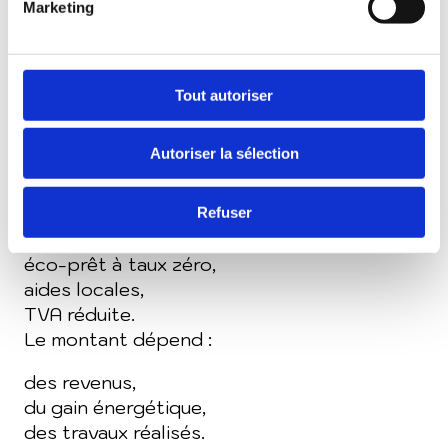
Marketing
ancienne.
Quelles aides pour une rénovation
Tout autoriser
énergétique à Nancy ?
Autoriser la sélection
Plusieurs dispositifs existent :
MaPrimeRénov’,
Refuser
CEE,
éco-prêt à taux zéro,
aides locales,
TVA réduite.
Le montant dépend :
des revenus,
du gain énergétique,
des travaux réalisés.