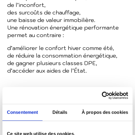
de l’inconfort,
des surcoûts de chauffage,
une baisse de valeur immobilière.
Une rénovation énergétique performante
permet au contraire :
d’améliorer le confort hiver comme été,
de réduire la consommation énergétique,
de gagner plusieurs classes DPE,
d’accéder aux aides de l’État.
Les travaux les plus efficaces pour
une rénovation énergétique
Consentement
Détails
À propos des cookies
Isolation thermique extérieure (ITE)
L’isolation par l’extérieur est aujourd’hui
l’une des solutions les plus performantes
Ce site web utilise des cookies.