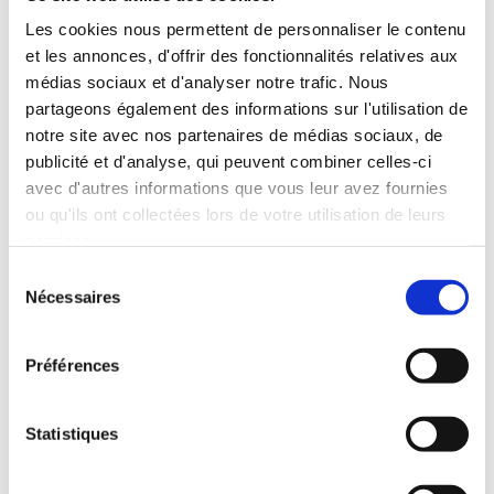
pour les maisons à Nancy.
Les cookies nous permettent de personnaliser le contenu
Elle permet :
et les annonces, d'offrir des fonctionnalités relatives aux
médias sociaux et d'analyser notre trafic. Nous
de supprimer les ponts thermiques,
partageons également des informations sur l'utilisation de
d’améliorer fortement le confort,
notre site avec nos partenaires de médias sociaux, de
de moderniser la façade.
publicité et d'analyse, qui peuvent combiner celles-ci
Rénovation
Pompe à chaleur
avec d'autres informations que vous leur avez fournies
Les pompes à chaleur air/eau sont
ou qu'ils ont collectées lors de votre utilisation de leurs
particulièrement adaptées aux rénovations
services.
énergétiques globales en Lorraine.
Sélection
Nécessaires
du
Elles permettent :
consentement
de réduire fortement la consommation,
Préférences
de remplacer une chaudière fioul ou gaz,
d’améliorer le classement énergétique.
Statistiques
Isolation des combles
Les combles représentent souvent jusqu’à
30 % des pertes de chaleur dans une maison