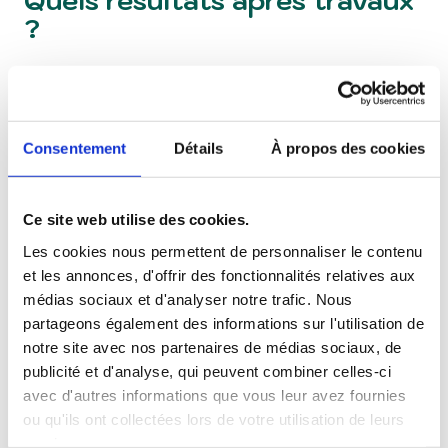
?
Après cette
rénovation énergétique
globale près de Nancy
, les clients
bénéficient de :
Consentement
Détails
À propos des cookies
✅ Jusqu’à 40–60 % d’économies d’énergie
Ce site web utilise des cookies.
✅ Température stable été comme hiver
Les cookies nous permettent de personnaliser le contenu
✅ Disparition des parois froides
et les annonces, d'offrir des fonctionnalités relatives aux
médias sociaux et d'analyser notre trafic. Nous
✅ Maison plus silencieuse et confortable
partageons également des informations sur l'utilisation de
notre site avec nos partenaires de médias sociaux, de
✅ Valorisation immobilière importante
publicité et d'analyse, qui peuvent combiner celles-ci
Rénovation
avec d'autres informations que vous leur avez fournies
✅ +100 m² habitables supplémentaires
ou qu'ils ont collectées lors de votre utilisation de leurs
services.