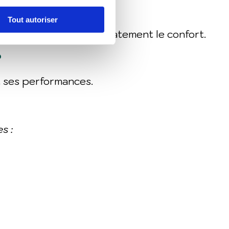
Tout autoriser
eur et améliorer immédiatement le confort.
?
t ses performances.
s :