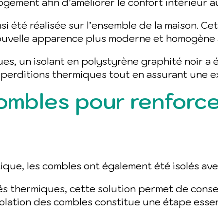
logement afin d’améliorer le confort intérieur a
nsi été réalisée sur l’ensemble de la maison. C
ouvelle apparence plus moderne et homogène à 
s, un isolant en polystyrène graphité noir a é
éperditions thermiques tout en assurant une ex
combles pour renforc
que, les combles ont également été isolés avec
s thermiques, cette solution permet de conser
’isolation des combles constitue une étape ess