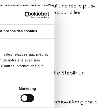
e, apportent aujourd’hui une réelle plus-
hermique globale pensée pour allier
À propos des cookies
nnalités relatives aux médias
on de notre site avec nos
 d'autres informations que
e personnalisée permet d’établir un
–2025 ?
Marketing
ales
, surtout pour une rénovation globale.