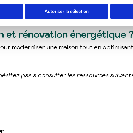
eure est-elle efficace ?
Autoriser la sélection
formantes pour réduire les déperditions de chal
 et rénovation énergétique 
pour moderniser une maison tout en optimisan
'hésitez pas à consulter les ressources suivante
on