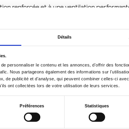
ation renforcée et à une ventilation performant
e parfaitement les avantages d’une rénovation t
isation du patrimoine.
Détails
quentes
ies.
e personnaliser le contenu et les annonces, d'offrir des fonctio
on de maison à Nancy ?
rafic. Nous partageons également des informations sur l'utilisati
, de publicité et d'analyse, qui peuvent combiner celles-ci avec
ils ont collectées lors de votre utilisation de leurs services.
ux et des performances énergétiques. Une étud
novation énergétique en 2024
Préférences
Statistiques
PrimeRénov’, CEE et autres subventions loc