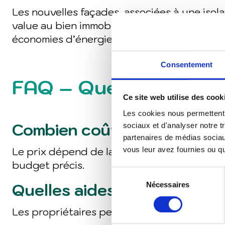
Les nouvelles façades, associées à une isol
value au bien immobilier. Ce projet illustr
économies d’énergie, confort de vie et valor
Consentement
FAQ – Questions fré
Rénovation
Ce site web utilise des cook
Les cookies nous permettent d
Combien coûte une extensi
sociaux et d'analyser notre t
partenaires de médias sociaux
vous leur avez fournies ou qu'
Le prix dépend de la surface, des matéria
budget précis.
Sélection
Quelles aides pour une ré
Nécessaires
du
consentement
Les propriétaires peuvent bénéficier de
Ma