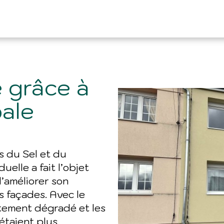
 grâce à
bale
 du Sel et du
elle a fait l’objet
’améliorer son
s façades. Avec le
ortement dégradé et les
étaient plus